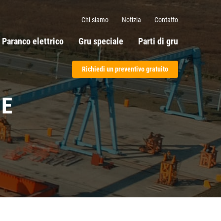
Chi siamo
Notizia
Contatto
Paranco elettrico
Gru speciale
Parti di gru
Richiedi un preventivo gratuito
NE