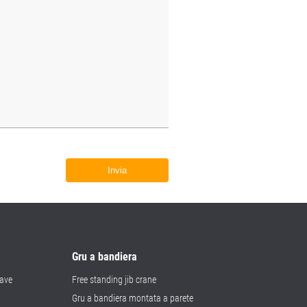
Invia
Gru a bandiera
rave
Free standing jib crane
Gru a bandiera montata a parete