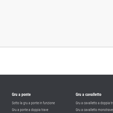
Gru a ponte
Gru a cavalletto
Sotto la gru a ponte in funzione
Gru a cavalletto a doppia t
Gru a ponte a doppia trave
Gru a cavalletto monotrave