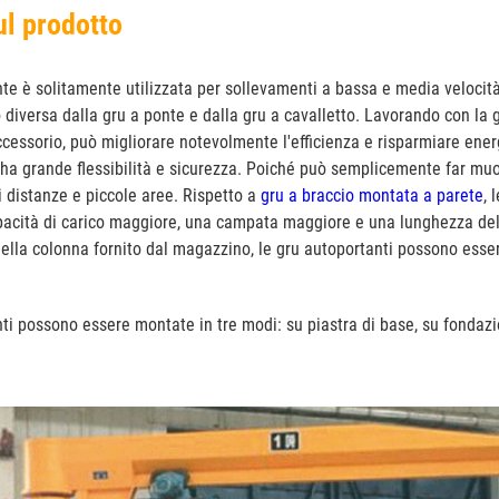
ul prodotto
te è solitamente utilizzata per sollevamenti a bassa e media velocit
 diversa dalla gru a ponte e dalla gru a cavalletto. Lavorando con la g
essorio, può migliorare notevolmente l'efficienza e risparmiare ener
ha grande flessibilità e sicurezza. Poiché può semplicemente far muov
vi distanze e piccole aree. Rispetto a
gru a braccio montata a parete
, 
pacità di carico maggiore, una campata maggiore e una lunghezza de
 della colonna fornito dal magazzino, le gru autoportanti possono esse
ti possono essere montate in tre modi: su piastra di base, su fondaz