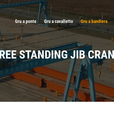
Gru a ponte
Gru a cavalletto
Gru a bandiera
REE STANDING JIB CRA